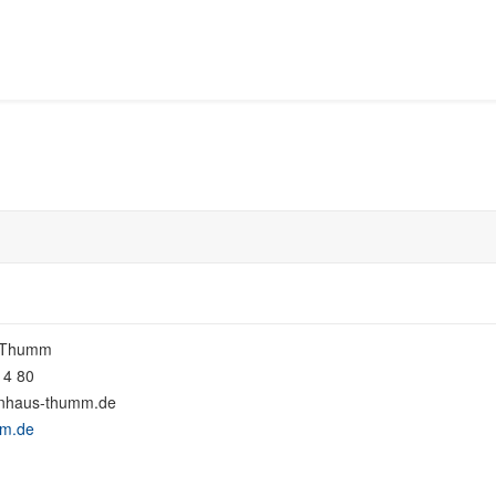
r Thumm
 14 80
enhaus-thumm.de
mm.de